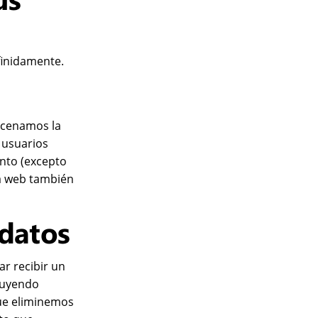
finidamente.
macenamos la
 usuarios
nto (excepto
a web también
 datos
ar recibir un
cluyendo
ue eliminemos