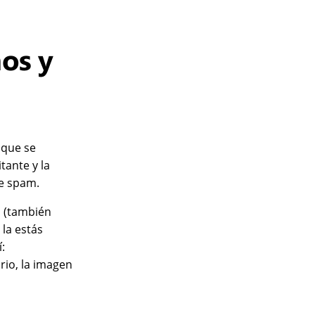
os y
 que se
tante y la
de spam.
o (también
 la estás
:
rio, la imagen