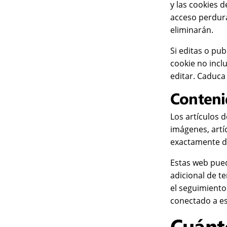
y las cookies 
acceso perdura
eliminarán.
Si editas o pu
cookie no incl
editar. Caduca
Conteni
Los artículos d
imágenes, artí
exactamente de
Estas web pued
adicional de t
el seguimiento
conectado a e
Cuánt