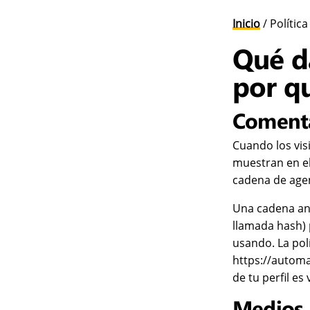
Inicio
/
Polític
Qué d
por q
Coment
Cuando los vis
muestran en el 
cadena de agen
Una cadena anó
llamada hash) 
usando. La polí
https://automa
de tu perfil es
Medios