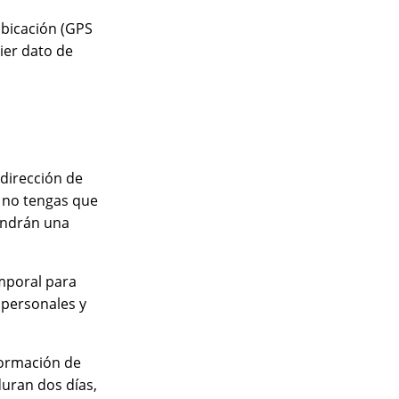
ubicación (GPS
ier dato de
 dirección de
e no tengas que
tendrán una
emporal para
 personales y
formación de
duran dos días,