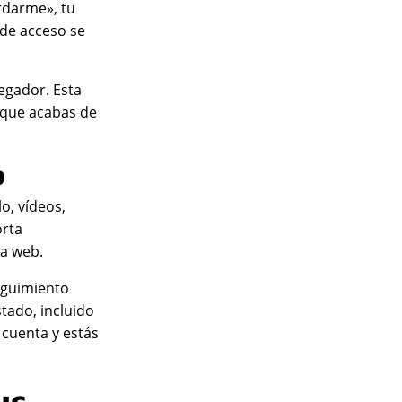
rdarme», tu
 de acceso se
vegador. Esta
o que acabas de
b
o, vídeos,
orta
ra web.
seguimiento
stado, incluido
 cuenta y estás
us