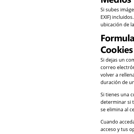
Si subes imáge
EXIF) incluidos
ubicación de l
Formula
Cookies
Si dejas un co
correo electró
volver a relle
duración de un
Si tienes una 
determinar si 
se elimina al c
Cuando accedas
acceso y tus o