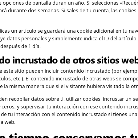
de opciones de pantalla duran un año. Si seleccionas «Recué
rá durante dos semanas. Si sales de tu cuenta, las cookies
blicas un artículo se guardará una cookie adicional en tu na
uye datos personales y simplemente indica el ID del artícul
 después de 1 día.
do incrustado de otros sitios we
e este sitio pueden incluir contenido incrustado (por ejempl
culos, etc.). El contenido incrustado de otras webs se comp
 la misma manera que si el visitante hubiera visitado la ot
en recopilar datos sobre ti, utilizar cookies, incrustar un 
erceros, y supervisar tu interacción con ese contenido incru
 de tu interacción con el contenido incrustado si tienes una
sa web.
o tiempo conservamos t